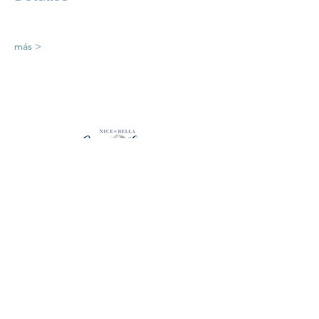
más >
emmalopez2026@gmail.com