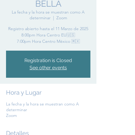
BELLA
La fecha y la hora se muestran como A
determinar
  |  
Zoom
Registro abierto hasta el 11 Marzo de 2025
8:00pm Hora Centro EU🇺🇸
7:00pm Hora Centro México 🇲🇽
Registration is Closed
See other events
Hora y Lugar
La fecha y la hora se muestran como A
determinar
Zoom
Detalles