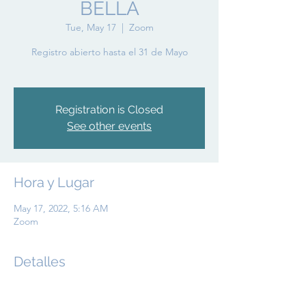
BELLA
Tue, May 17
  |  
Zoom
Registro abierto hasta el 31 de Mayo
Registration is Closed
See other events
Hora y Lugar
May 17, 2022, 5:16 AM
Zoom
Detalles